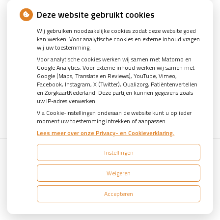
Deze website gebruikt cookies
Wij gebruiken noodzakelijke cookies zodat deze website goed
kan werken. Voor analytische cookies en externe inhoud vragen
wij uw toestemming.
U heeft geen toestemming gegeven voor
externe
Voor analytische cookies werken wij samen met Matomo en
inhoud
die nodig is om dit te zien.
Google Analytics. Voor externe inhoud werken wij samen met
Cookie-instellingen wijzigen
Google (Maps, Translate en Reviews), YouTube, Vimeo,
Facebook, Instagram, X (Twitter), Qualizorg, Patiëntenvertellen
en ZorgkaartNederland. Deze partijen kunnen gegevens zoals
uw IP-adres verwerken.
Via Cookie-instellingen onderaan de website kunt u op ieder
moment uw toestemming intrekken of aanpassen.
Lees meer over onze Privacy- en Cookieverklaring.
Instellingen
Uw Zorg Online
|
Beheer
Weigeren
Bezoek
Bezoek
onze
onze
Accepteren
Privacy verklaring
|
Cookie-instellingen
|
Voorwaarden
facebook
Instagram
pagina
pagina