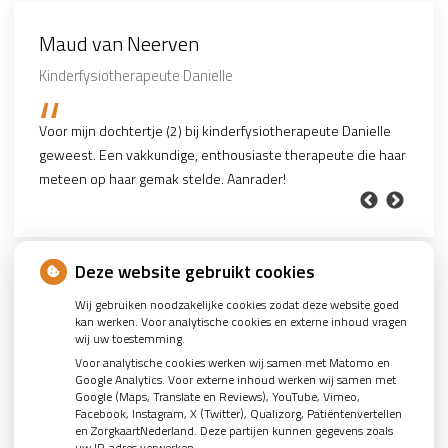
Maud van Neerven
Det Adelaars
Jurriaan Nolles
Anne van de pol
Anoniem
Kinderfysiotherapeute Danielle
Zeer tevreden
Marathon
Professionneel
Zeer deskundig
Voor mijn dochtertje (2) bij kinderfysiotherapeute Danielle
Heel goed geholpen, verschillende therapeuten gehad, voor
Jur Gerris heeft me van 2 blessures geholpen. Ik kan me nu
Dankjewel Jos dat ik heel snel weer kon lopen wat door een
Ik ben nu tweemaal bij Arthur geweest voor een
geweest. Een vakkundige, enthousiaste therapeute die haar
verschillende blessures, zeer tevreden.
richten op de marathon van Amsterdam.
hersenvliesontsteking niet meer kon. Professionele en
sportblessure. Zeer deskundig en goed begeleid! Snel weer
meteen op haar gemak stelde. Aanrader!
goede manier van werken.
hersteld en goede uitleg voor oefeningen thuis.
Deze website gebruikt cookies
Wij gebruiken noodzakelijke cookies zodat deze website goed
kan werken. Voor analytische cookies en externe inhoud vragen
wij uw toestemming.
U heeft geen toestemming gegeven voor
externe
Voor analytische cookies werken wij samen met Matomo en
inhoud
die nodig is om dit te zien.
Google Analytics. Voor externe inhoud werken wij samen met
Cookie-instellingen wijzigen
Google (Maps, Translate en Reviews), YouTube, Vimeo,
Facebook, Instagram, X (Twitter), Qualizorg, Patiëntenvertellen
en ZorgkaartNederland. Deze partijen kunnen gegevens zoals
uw IP-adres verwerken.